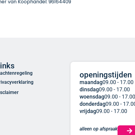
mer van Koophandel: 96164409
inks
lachtenregeling
openingstijden
maandag
09.00 - 17.00
rivacyverklaring
dinsdag
09.00 - 17.00
isclaimer
woensdag
09.00 - 17.0
donderdag
09.00 - 17.0
vrijdag
09.00 - 17.00
alleen op afspraak