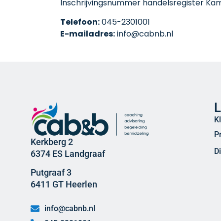
Inschrijvingsnummer handelsregister Ka
Telefoon:
045-2301001
E-mailadres:
info@cabnb.nl
L
K
P
Kerkberg 2
D
6374 ES Landgraaf
Putgraaf 3
6411 GT Heerlen
info@cabnb.nl